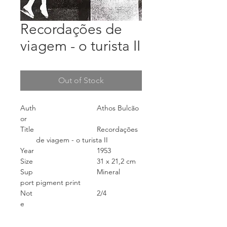
Recordações de
viagem - o turista II
Out of Stock
Auth
Athos Bulcão
or
Title
Recordações
de viagem - o turista II
Year
1953
Size
31 x 21,2 cm
Sup
Mineral
port
pigment print
Not
2/4
e