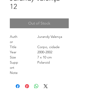
12
Out of Stock
Auth
Jurandy Valença
or
Title
Corpo, cidade
Year
2000-2002
Size
7 x 10 cm
Supp
Polaroid
ort
Note